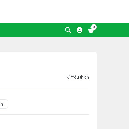
0
Yêu thích
nh