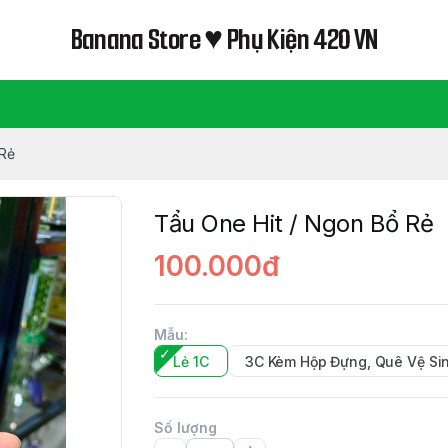
Banana Store ♥ Phụ Kiện 420 VN
 Rẻ
Tẩu One Hit / Ngon Bổ Rẻ
100.000đ
Mẫu
:
Lẻ 1C
3C Kèm Hộp Đựng, Quê Vệ Si
Số lượng