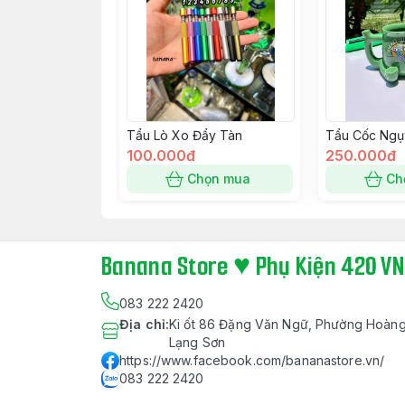
Tẩu Lò Xo Đẩy Tàn
Tẩu Cốc Ngụ
100.000đ
250.000đ
Chọn mua
Ch
Banana Store ♥ Phụ Kiện 420 VN
083 222 2420
Địa chỉ
:
Ki ốt 86 Đặng Văn Ngữ, Phường Hoàng
Lạng Sơn
https://www.facebook.com/bananastore.vn/
083 222 2420