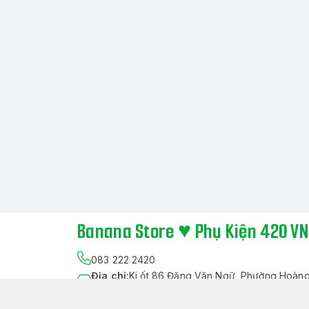
Banana Store ♥ Phụ Kiện 420 VN
083 222 2420
Địa chỉ
:
Ki ốt 86 Đặng Văn Ngữ, Phường Hoàng
Lạng Sơn
https://www.facebook.com/bananastore.vn/