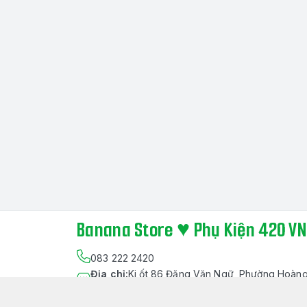
Banana Store ♥ Phụ Kiện 420 VN
083 222 2420
Địa chỉ
:
Ki ốt 86 Đặng Văn Ngữ, Phường Hoàng
Lạng Sơn
https://www.facebook.com/bananastore.vn/