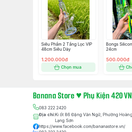
Siêu Phẩm 2 Tầng Lọc VIP
Bongs Silicon
48cm Siêu Dày
24cm
1.200.000đ
500.000đ
Chọn mua
Ch
Banana Store ♥ Phụ Kiện 420 VN
083 222 2420
Địa chỉ
:
Ki ốt 86 Đặng Văn Ngữ, Phường Hoàng
Lạng Sơn
https://www.facebook.com/bananastore.vn/