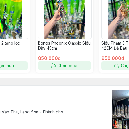
 2 tầng lọc
Bongs Phoenix Classic Siêu
Siêu Phẩm 3 T
Dày 45cm
42CM Đế Bầu C
850.000đ
950.000đ
ọn mua
Chọn mua
Chọ
 Văn Thụ, Lạng Sơn - Thành phố