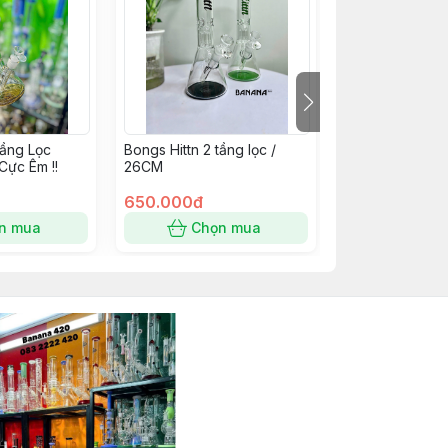
ầng Lọc
Bongs Hittn 2 tầng lọc /
Bongs Phoenix
ực Êm !!
26CM
Đứng Siêu Dày
650.000đ
850.000đ
n mua
Chọn mua
Chọn