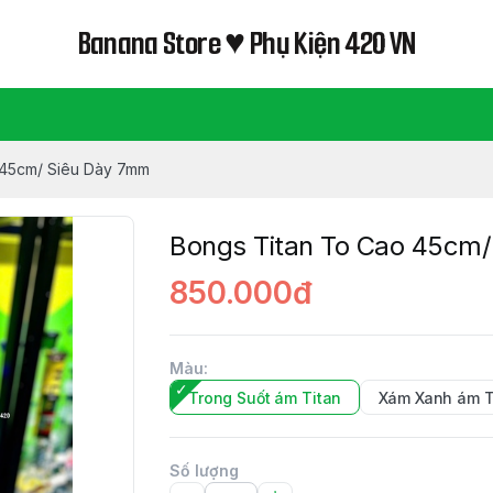
Banana Store ♥ Phụ Kiện 420 VN
 45cm/ Siêu Dày 7mm
Bongs Titan To Cao 45cm
850.000đ
Màu
:
Trong Suốt ám Titan
Xám Xanh ám T
Số lượng